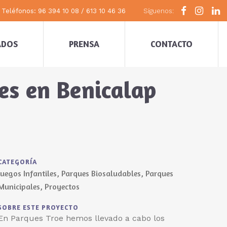
Teléfonos: 96 394 10 08 / 613 10 46 36
Síguenos:
ADOS
PRENSA
CONTACTO
es en Benicalap
CATEGORÍA
Juegos Infantiles, Parques Biosaludables, Parques
Municipales, Proyectos
SOBRE ESTE PROYECTO
En Parques Troe hemos llevado a cabo los