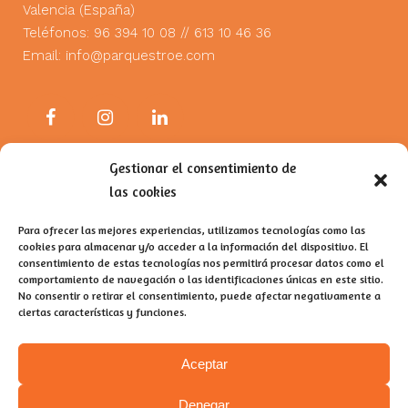
Valencia (España)
Teléfonos: 96 394 10 08 // 613 10 46 36
Email:
info@parquestroe.com
Gestionar el consentimiento de
Productos
las cookies
Para ofrecer las mejores experiencias, utilizamos tecnologías como las
Parques Infantiles
cookies para almacenar y/o acceder a la información del dispositivo. El
consentimiento de estas tecnologías nos permitirá procesar datos como el
Parques de Madera
comportamiento de navegación o las identificaciones únicas en este sitio.
No consentir o retirar el consentimiento, puede afectar negativamente a
Parques Adaptados
ciertas características y funciones.
Parques de Calistenia
Aceptar
Parques Biosaludables
Denegar