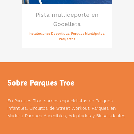
Pista multideporte en
Godelleta
Instalaciones Deportivas, Parques Municipales,
Proyectos
Sobre Parques Troe
En Parques Troe somos especialistas en Parques
Infantiles, Circuitos de Street Workout, Parques en
Madera, Parques Accesibles, Adaptados y Biosaludables.