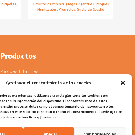
unicipales,
Circuitos de robinia, Juegos Infantiles, Parques
Municipales, Proyectos, Suelo de Caucho
Productos
Parques Infantiles
Gestionar el consentimiento de las cookies
Parques de Madera
Parques Adaptados
mejores experiencias, utilizamos tecnologías como las cookies para
eder a la información del dispositivo. El consentimiento de estas
permitirá procesar datos como el comportamiento de navegación o las
Parques de Calistenia
únicas en este sitio. No consentir o retirar el consentimiento, puede afectar
iertas características y funciones.
Parques Biosaludables
tar
Denegar
Ver preferencias