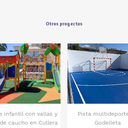
Otros proyectos
ver
ver
 infantil con vallas y
Pista multideport
 de caucho en Cullera
Godelleta